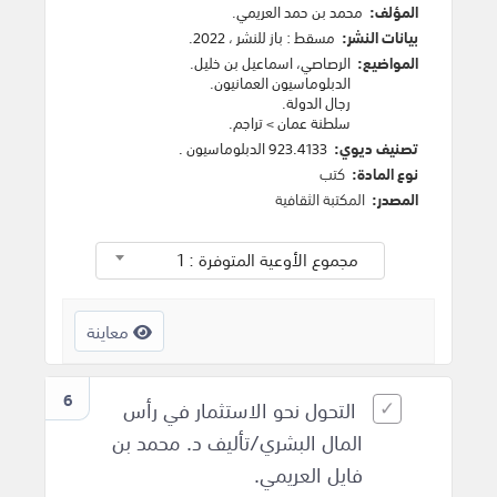
المؤلف:
محمد بن حمد العريمي
.
بيانات النشر:
مسقط
:
باز للنشر
،
2022
.
المواضيع:
الرصاصي، اسماعيل بن خليل
.
الدبلوماسيون العمانيون
.
رجال الدولة
.
سلطنة عمان
>
تراجم
.
تصنيف ديوي:
923.4133 الدبلوماسيون .
نوع المادة:
كتب
المصدر:
المكتبة الثقافية
مجموع الأوعية المتوفرة : 1
معاينة
6
التحول نحو الاستثمار في رأس
المال البشري/تأليف د. محمد بن
فايل العريمي.