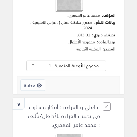
المؤلف:
محمد عامر المعمري
.
بيانات النشر:
صحم ( سلطنة عمان )
:
غراس التعليمية
،
.
2024
تصنيف ديوي:
813.02.
نوع المادة:
مجموعة الأطفال
المصدر:
المكتبة الثقافية
مجموع الأوعية المتوفرة : 1
معاينة
9
طفلي و القراءة : أفكار و تجارب
في تحبيب القراءة للأطفال/تأليف
: محمد عامر المعمري.