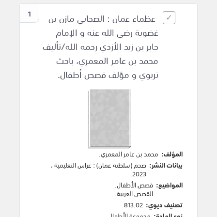
1
عظماء عمان : الصحابي مازن بن
غضوبة رضي الله عنه و الإمام
جابر بن زيد الأزدي رحمه الله/تأليف
محمد بن عامر المعمري، باحث
تربوي و مؤلف قصص أطفال.
المؤلف:
محمد بن عامر المعمري
.
بيانات النشر:
صحم (سلطنة عمان)
:
غراس التعليمية
،
.
2023
المواضيع:
قصص الأطفال
.
القصص العربية
.
تصنيف ديوي:
813.02.
نوع المادة:
مجموعة الأطفال